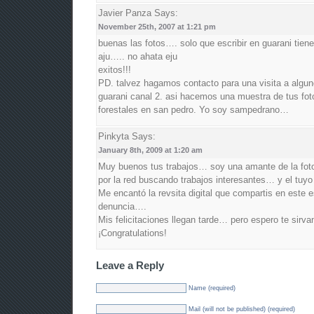
Javier Panza
Says:
November 25th, 2007 at 1:21 pm
buenas las fotos…. solo que escribir en guarani tie
aju….. no ahata eju
exitos!!!
PD. talvez hagamos contacto para una visita a algu
guarani canal 2. asi hacemos una muestra de tus fot
forestales en san pedro. Yo soy sampedrano…
Pinkyta
Says:
January 8th, 2009 at 1:20 am
Muy buenos tus trabajos… soy una amante de la foto
por la red buscando trabajos interesantes… y el tuyo
Me encantó la revsita digital que compartis en este 
denuncia….
Mis felicitaciones llegan tarde… pero espero te sirva
¡Congratulations!
Leave a Reply
Name (required)
Mail (will not be published) (required)