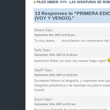
FILED UNDER:
VYV - LAS AVENTURAS DE RO
13 Responses to “PRIMERA EDI
(VOY Y VENGO).”
Duseni
Says:
September 9th, 2007 at 8:22 pm
Ta muy bueno… .. escuchemos los comentarios del p
Dyrly
Says:
September 10th, 2007 at 11:28 pm
buenísimo Rober, en serio sos nomas luego capo!!
Vpy07
Says:
September 10th, 2007 at 11:52 pm
Excelente! Admiro la fotografía, y realmente este tip
fotografía periodística o de reportaje me parece espe
Suerte!
Zucco
Says:
September 11th, 2007 at 9:11 am
Buenísimo Robert!!! Excelente material-denuncia!!!