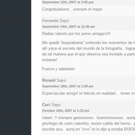
September 12th, 2007 at 3:05 pm
Congratulations…siempre el mejor
Fernando
Says:
September 14th, 2007 at 11:48 am
Radias talento por los poros amigazo!!!
Me quedé “boquiabierta” sintiendo los momentos de
allí yace el secreto del mundo de la fotografía…logr
de tal manera que el que observa sea invitado a parti
instante!
Fuerza y adelante!
Ronald
Says:
September 19th, 2007 at 1:09 am
Espectacular amigo! te felicito en realidad… tenes m
Ceci
Says:
October 10th, 2007 at 1:33 pm
robert..!! siempre genioooooo.. buenisimooooo.. aun
privilegio de verlo calentito, recien salido del horno.
escribo aca.. aunq en “vivo” te lo dije q estaba BUEN