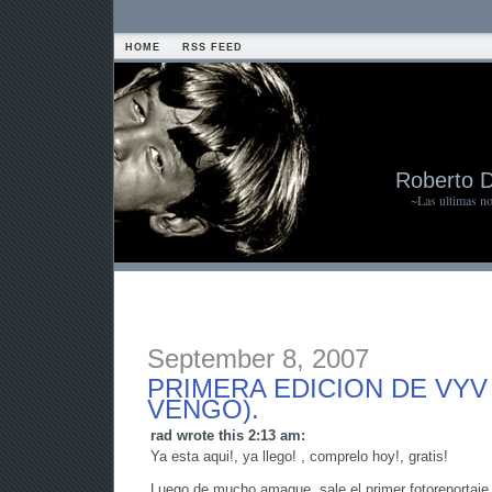
HOME
RSS FEED
Roberto 
~Las ultimas n
September 8, 2007
PRIMERA EDICION DE VYV
VENGO).
rad wrote this 2:13 am:
Ya esta aqui!, ya llego! , comprelo hoy!, gratis!
Luego de mucho amague, sale el primer fotoreportaj