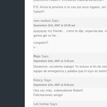
P.D. Avisá la proxima si te vas por esos lugares, a
Safari!!!
vero verdura
Says:
September 11th, 2007 at 10:35 am
ayayayay my friendo… como te dije, espectacular, s
gonna get so far…
congrats!!!
v.-
Rojo
Says:
September 11th, 2007 at 3:43 pm
Doraemon, excelente trabajo! Yo estuve el fin de se
equipo de emergencia y palabra que lo tuyo es testimo
Kloncy
Says:
September 11th, 2007 at 9:04 pm
Una vez más, sobresaliente Robert!
Felicitaciones amigo!
Leti Insfran
Says: